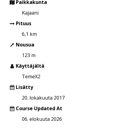
Paikkakunta
Kajaani
Pituus
6,1 km
Nousua
123 m
Käyttäjältä
TemeX2
Lisätty
20. lokakuuta 2017
Course Updated At
06. elokuuta 2026