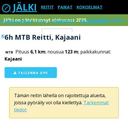
JÄLKI
REITIT
PAIKAT
KOKOELMAT
Jälki on päivittynnyt elokuussa 2026.
Lue tarkemmin
PAIKKAKUNNAT
ETSI
KOMMENTIT
RAJOITUKSET
6h MTB Reitti, Kajaani
KIRJAUDU SISÄÄN
Menu
Pituus
6,1 km
; nousua
123 m
; paikkakunnat:
MTB
Kajaani
TALLENNA GPX
Tämän reitin lähellä on rajoitettuja alueita,
joissa pyöräily voi olla kiellettyä.
Tarkemmat
tiedot