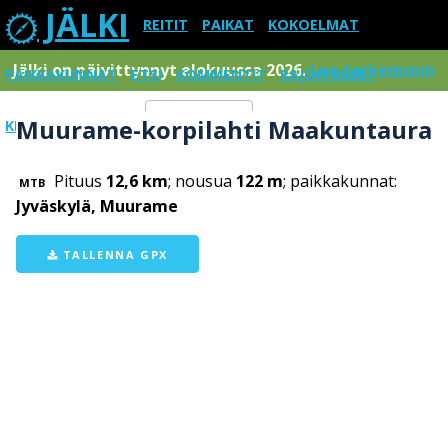
JÄLKI
REITIT
PAIKAT
KOKOELMAT
Jälki on päivittynnyt elokuussa 2026.
Lue tarkemmin
PAIKKAKUNNAT
ETSI
KOMMENTIT
RAJOITUKSET
Muurame-korpilahti Maakuntaura
KIRJAUDU SISÄÄN
Menu
Pituus
12,6 km
; nousua
122 m
; paikkakunnat:
MTB
Jyväskylä, Muurame
TALLENNA GPX