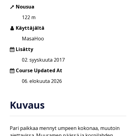
Nousua
122 m
Käyttäjältä
MasaHoo
Lisätty
02. syyskuuta 2017
Course Updated At
06. elokuuta 2026
Kuvaus
Pari paikkaa mennyt umpeen kokonaa, muutoin
ajettavissa. Muuramen päässä ja korpilahden