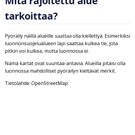
Mitä rajoitettu alue
tarkoittaa?
Pyöräily näillä alueille
saattaa
olla kiellettyä. Esimerkiksi
luonnonsuojelualueen läpi saattaa kulkea tie, jota
pitkin voi kulkea, mutta luonnossa ei.
Nämä kartat ovat suuntaa-antavia. Alueilla pitäisi olla
luonnossa mahdolliset pyöräilyn kieltävät merkit.
Tietolähde: OpenStreetMap