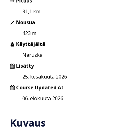
Pituus
31,1 km
Nousua
423 m
Käyttäjältä
Naruzka
Lisätty
25. kesäkuuta 2026
Course Updated At
06. elokuuta 2026
Kuvaus