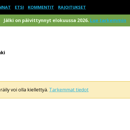
NNAT
ETSI
KOMMENTIT
RAJOITUKSET
Jälki on päivittynnyt elokuussa 2026.
Lue tarkemmin
nki
äily voi olla kiellettyä.
Tarkemmat tiedot