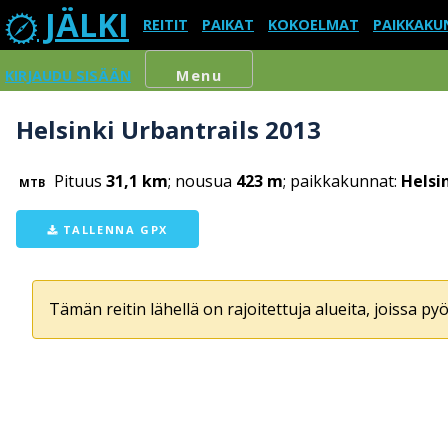
JÄLKI
REITIT
PAIKAT
KOKOELMAT
PAIKKAKU
KIRJAUDU SISÄÄN
Menu
Helsinki Urbantrails 2013
Pituus
31,1 km
; nousua
423 m
; paikkakunnat:
Helsi
MTB
TALLENNA GPX
Tämän reitin lähellä on rajoitettuja alueita, joissa pyör