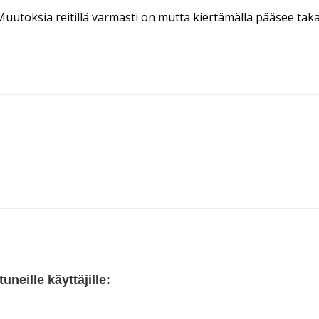
uutoksia reitillä varmasti on mutta kiertämällä pääsee takais
neille käyttäjille: