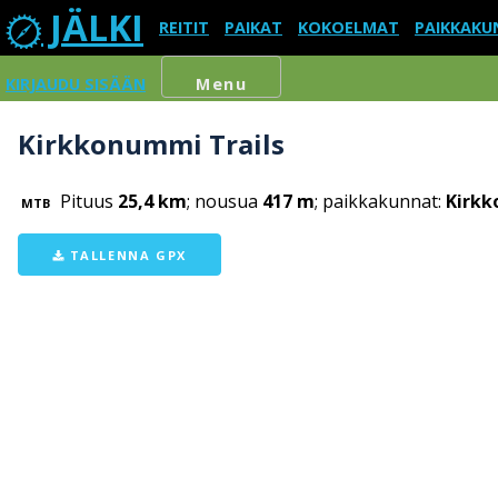
JÄLKI
REITIT
PAIKAT
KOKOELMAT
PAIKKAKU
KIRJAUDU SISÄÄN
Menu
Kirkkonummi Trails
Pituus
25,4 km
; nousua
417 m
; paikkakunnat:
Kirk
MTB
TALLENNA GPX