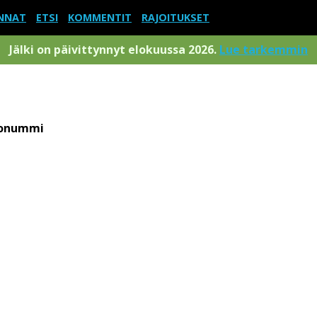
NNAT
ETSI
KOMMENTIT
RAJOITUKSET
Jälki on päivittynnyt elokuussa 2026.
Lue tarkemmin
konummi