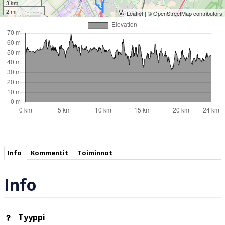
3 km
2 mi
Leaflet
| ©
OpenStreetMap
contributors
Info
Kommentit
Toiminnot
Info
Tyyppi