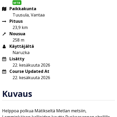
MTB
Paikkakunta
Tuusula, Vantaa
Pituus
23,9 km
Nousua
258 m
Käyttäjältä
Naruzka
Lisätty
22. kesäkuuta 2026
Course Updated At
22. kesäkuuta 2026
Kuvaus
Helppoa polkua Mätikseltä Metlan metsiin,
Lemminkäisen kallioiden kautta Ruskeasannan shellille.