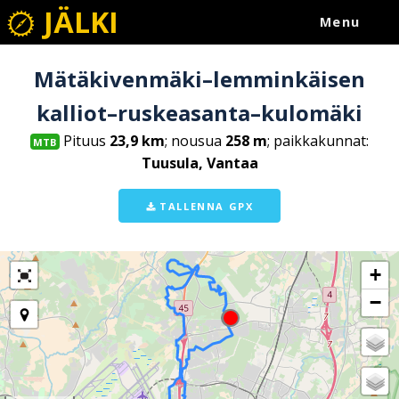
JÄLKI
Menu
Mätäkivenmäki–lemminkäisen
kalliot–ruskeasanta–kulomäki
Pituus
23,9 km
; nousua
258 m
; paikkakunnat:
MTB
Tuusula, Vantaa
TALLENNA GPX
+
−