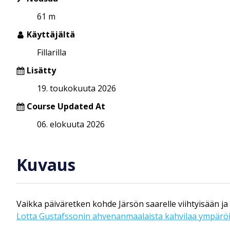
61 m
Käyttäjältä
Fillarilla
Lisätty
19. toukokuuta 2026
Course Updated At
06. elokuuta 2026
Kuvaus
Vaikka päiväretken kohde Järsön saarelle viihtyisään ja
Lotta Gustafssonin ahvenanmaalaista kahvilaa ympärö