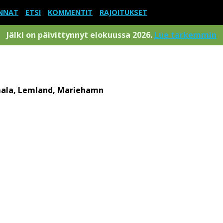
NNAT
ETSI
KOMMENTIT
RAJOITUKSET
Jälki on päivittynnyt elokuussa 2026.
Lue tarkemmin
ala, Lemland, Mariehamn