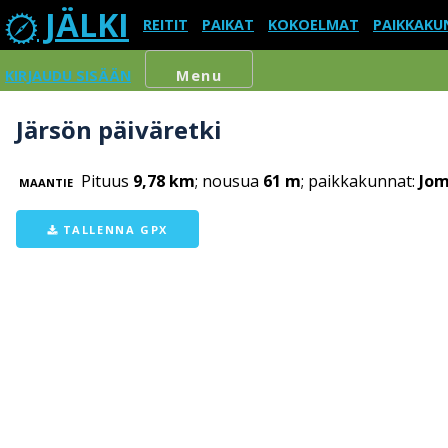
JÄLKI
REITIT
PAIKAT
KOKOELMAT
PAIKKAKU
KIRJAUDU SISÄÄN
Menu
Järsön päiväretki
Pituus
9,78 km
; nousua
61 m
; paikkakunnat:
Jom
MAANTIE
TALLENNA GPX