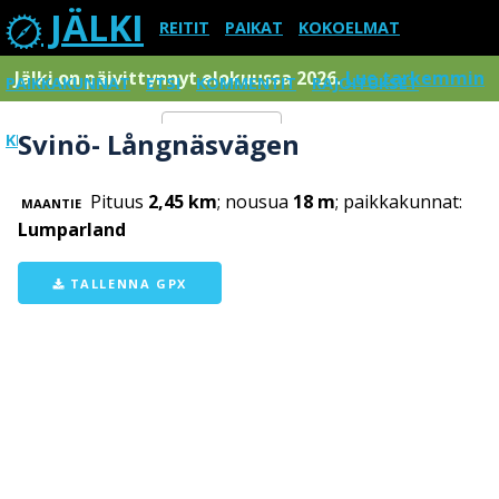
JÄLKI
REITIT
PAIKAT
KOKOELMAT
Jälki on päivittynnyt elokuussa 2026.
Lue tarkemmin
PAIKKAKUNNAT
ETSI
KOMMENTIT
RAJOITUKSET
Svinö- Långnäsvägen
KIRJAUDU SISÄÄN
Menu
Pituus
2,45 km
; nousua
18 m
; paikkakunnat:
MAANTIE
Lumparland
TALLENNA GPX