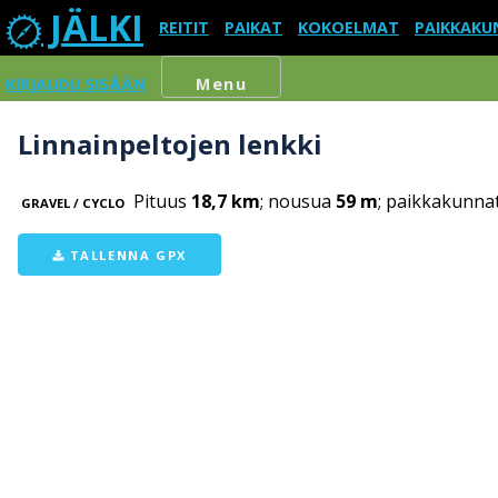
JÄLKI
REITIT
PAIKAT
KOKOELMAT
PAIKKAKU
KIRJAUDU SISÄÄN
Menu
Linnainpeltojen lenkki
Pituus
18,7 km
; nousua
59 m
; paikkakunna
GRAVEL / CYCLO
TALLENNA GPX