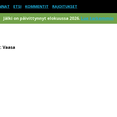
NNAT
ETSI
KOMMENTIT
RAJOITUKSET
Jälki on päivittynnyt elokuussa 2026.
Lue tarkemmin
t:
Vaasa