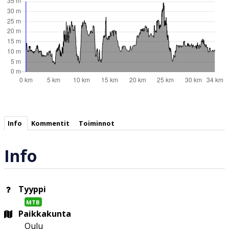
Info
Kommentit
Toiminnot
Info
Tyyppi
MTB
Paikkakunta
Oulu