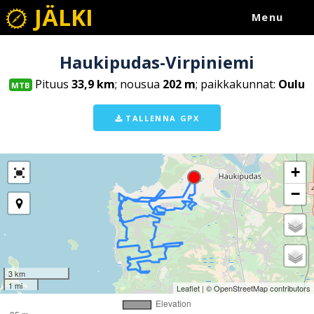
JÄLKI
Menu
Haukipudas-Virpiniemi
Pituus
33,9 km
; nousua
202 m
; paikkakunnat:
Oulu
MTB
TALLENNA GPX
+
−
3 km
1 mi
Leaflet
| ©
OpenStreetMap
contributors