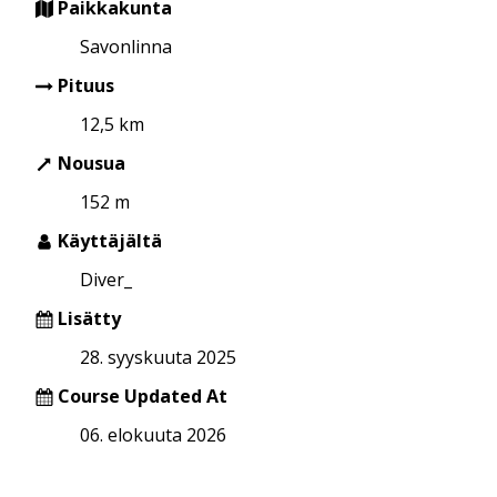
Paikkakunta
Savonlinna
Pituus
12,5 km
Nousua
152 m
Käyttäjältä
Diver_
Lisätty
28. syyskuuta 2025
Course Updated At
06. elokuuta 2026