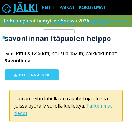
JÄLKI
REITIT
PAIKAT
KOKOELMAT
Jälki on päivittynnyt elokuussa 2026.
Lue tarkemmin
PAIKKAKUNNAT
ETSI
KOMMENTIT
RAJOITUKSET
savonlinnan itäpuolen helppo
KIRJAUDU SISÄÄN
Menu
Pituus
12,5 km
; nousua
152 m
; paikkakunnat:
MTB
Savonlinna
TALLENNA GPX
Tämän reitin lähellä on rajoitettuja alueita,
joissa pyöräily voi olla kiellettyä.
Tarkemmat
tiedot