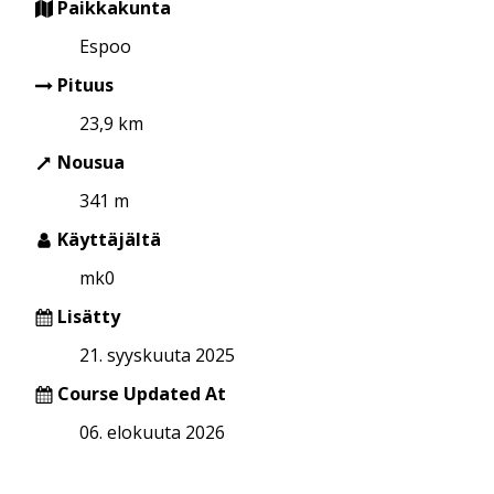
Paikkakunta
Espoo
Pituus
23,9 km
Nousua
341 m
Käyttäjältä
mk0
Lisätty
21. syyskuuta 2025
Course Updated At
06. elokuuta 2026