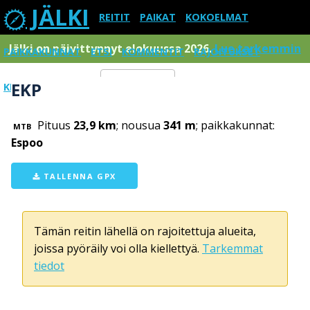
JÄLKI
REITIT
PAIKAT
KOKOELMAT
Jälki on päivittynnyt elokuussa 2026.
Lue tarkemmin
PAIKKAKUNNAT
ETSI
KOMMENTIT
RAJOITUKSET
EKP
KIRJAUDU SISÄÄN
Menu
Pituus
23,9 km
; nousua
341 m
; paikkakunnat:
MTB
Espoo
TALLENNA GPX
Tämän reitin lähellä on rajoitettuja alueita,
joissa pyöräily voi olla kiellettyä.
Tarkemmat
tiedot