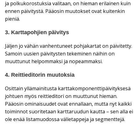
ja polkukorostuksia valitaan, on hieman erilainen kuin
ennen päivitystä. Pääosin muutokset ovat kuitenkin
pieniä.
3. Karttapohjien päivitys
Jäljen jo vähän vanhentuneet pohjakartat on päivitetty.
Samoin uusien päivitysten tekeminen näihin on
muuttunut helpommaksi ja nopeammaksi.
4. Reittieditorin muutoksia
Osittain yllämainitusta karttakomponenttipäivityksesä
johtuen myös reittieditori on muuttunut hieman.
Pääosin ominaisuudet ovat ennallaan, mutta nyt kaikki
toiminnot suoritetaan karttaruudun kautta – sen alla ei
ole enää listamuodossa välietappeja ja segmenttejä.