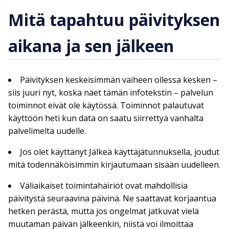
Mitä tapahtuu päivityksen
aikana ja sen jälkeen
Päivityksen keskeisimmän vaiheen ollessa kesken –
siis juuri nyt, koska näet tämän infotekstin – palvelun
toiminnot eivät ole käytössä. Toiminnot palautuvat
käyttöön heti kun data on saatu siirrettyä vanhalta
palvelimelta uudelle.
Jos olet käyttänyt Jälkeä käyttäjätunnuksella, joudut
mitä todennäköisimmin kirjautumaan sisään uudelleen.
Väliaikaiset toimintahäiriöt ovat mahdollisia
päivitystä seuraavina päivinä. Ne saattavat korjaantua
hetken perästä, mutta jos ongelmat jatkuvat vielä
muutaman päivän jälkeenkin, niistä voi ilmoittaa