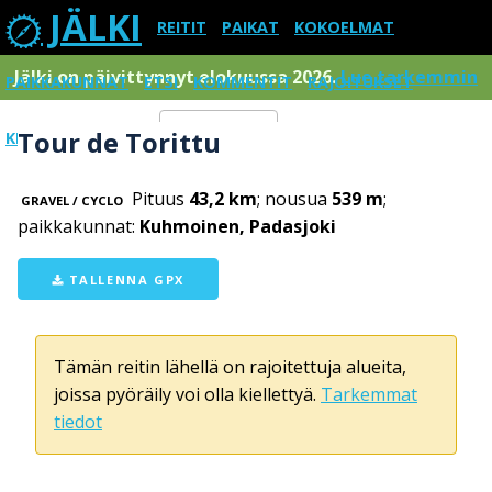
JÄLKI
REITIT
PAIKAT
KOKOELMAT
Jälki on päivittynnyt elokuussa 2026.
Lue tarkemmin
PAIKKAKUNNAT
ETSI
KOMMENTIT
RAJOITUKSET
Tour de Torittu
KIRJAUDU SISÄÄN
Menu
Pituus
43,2 km
; nousua
539 m
;
GRAVEL / CYCLO
paikkakunnat:
Kuhmoinen, Padasjoki
TALLENNA GPX
Tämän reitin lähellä on rajoitettuja alueita,
joissa pyöräily voi olla kiellettyä.
Tarkemmat
tiedot