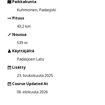
Paikkakunta
Kuhmoinen, Padasjoki
Pituus
43,2 km
Nousua
539 m
Käyttäjältä
Padasjoen Latu
Lisätty
23. toukokuuta 2025
Course Updated At
06. elokuuta 2026