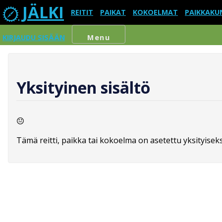
JÄLKI
REITIT
PAIKAT
KOKOELMAT
PAIKKAKU
KIRJAUDU SISÄÄN
Menu
Yksityinen sisältö
Tämä reitti, paikka tai kokoelma on asetettu yksityiseksi,