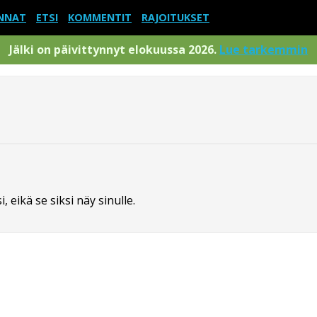
NNAT
ETSI
KOMMENTIT
RAJOITUKSET
Jälki on päivittynnyt elokuussa 2026.
Lue tarkemmin
 eikä se siksi näy sinulle.