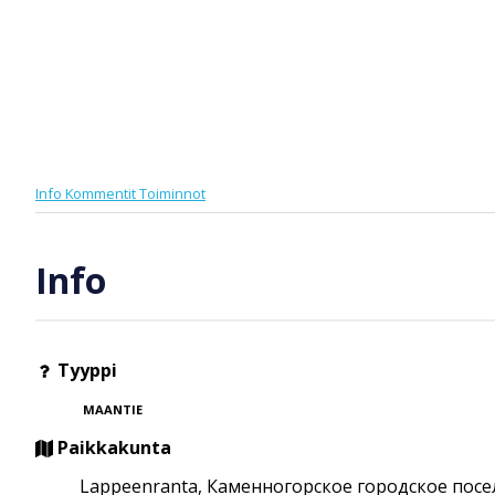
Info
Kommentit
Toiminnot
Info
Tyyppi
MAANTIE
Paikkakunta
Lappeenranta, Каменногорское городское посе