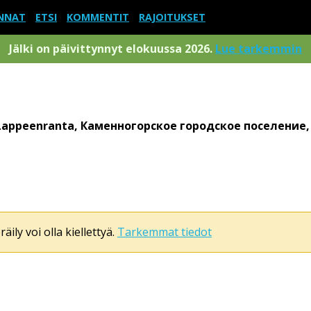
NNAT
ETSI
KOMMENTIT
RAJOITUKSET
Jälki on päivittynnyt elokuussa 2026.
Lue tarkemmin
Lappeenranta, Каменногорское городское поселение,
äily voi olla kiellettyä.
Tarkemmat tiedot