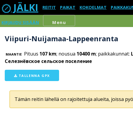
JÄLKI
REITIT
PAIKAT
KOKOELMAT
PAIKKAKU
KIRJAUDU SISÄÄN
Menu
Viipuri-Nuijamaa-Lappeenranta
Pituus
107 km
; nousua
10400 m
; paikkakunnat:
MAANTIE
Селезнёвское сельское поселение
TALLENNA GPX
Tämän reitin lähellä on rajoitettuja alueita, joissa pyör