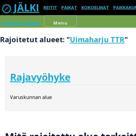
JÄLKI
REITIT
PAIKAT
KOKOELMAT
PAIKKAKU
KIRJAUDU SISÄÄN
Menu
Rajoitetut alueet: "
Uimaharju TTR
"
Rajavyöhyke
Varuskunnan alue