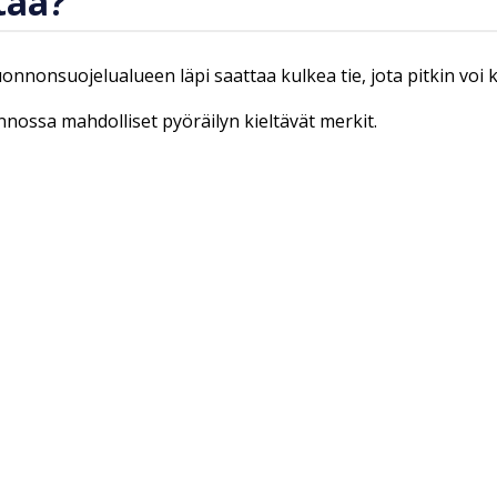
taa?
luonnonsuojelualueen läpi saattaa kulkea tie, jota pitkin voi
onnossa mahdolliset pyöräilyn kieltävät merkit.