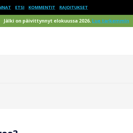
NNAT
ETSI
KOMMENTIT
RAJOITUKSET
Jälki on päivittynnyt elokuussa 2026.
Lue tarkemmin