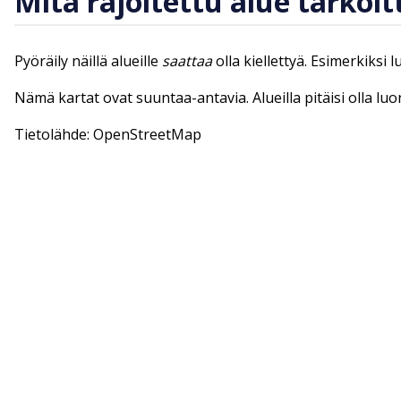
Mitä rajoitettu alue tarkoit
Pyöräily näillä alueille
saattaa
olla kiellettyä. Esimerkiksi 
Nämä kartat ovat suuntaa-antavia. Alueilla pitäisi olla lu
Tietolähde: OpenStreetMap