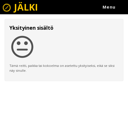
JÄLKI
Menu
Yksityinen sisältö
Tämä reitti, paikka tai kokoelma on asetettu yksityiseksi, eikä se siksi
näy sinulle.