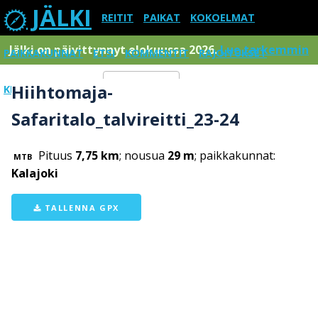
JÄLKI
REITIT
PAIKAT
KOKOELMAT
Jälki on päivittynnyt elokuussa 2026.
Lue tarkemmin
PAIKKAKUNNAT
ETSI
KOMMENTIT
RAJOITUKSET
Hiihtomaja-
KIRJAUDU SISÄÄN
Menu
Safaritalo_talvireitti_23-24
Pituus
7,75 km
; nousua
29 m
; paikkakunnat:
MTB
Kalajoki
TALLENNA GPX