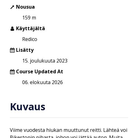
Nousua
159 m
Käyttäjältä
Redico
Lisätty
15. joulukuuta 2023
Course Updated At
06. elokuuta 2026
Kuvaus
Viime vuodesta hiukan muuttunut reitti. Lähteä voi
Bikestopin pihasta, johon voi jättää auton. Muita