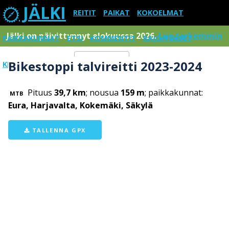
JÄLKI
REITIT
PAIKAT
KOKOELMAT
Jälki on päivittynnyt elokuussa 2026.
Lue tarkemmin
PAIKKAKUNNAT
ETSI
KOMMENTIT
RAJOITUKSET
Bikestoppi talvireitti 2023-2024
KIRJAUDU SISÄÄN
Menu
Pituus
39,7 km
; nousua
159 m
; paikkakunnat:
MTB
Eura, Harjavalta, Kokemäki, Säkylä
TALLENNA GPX