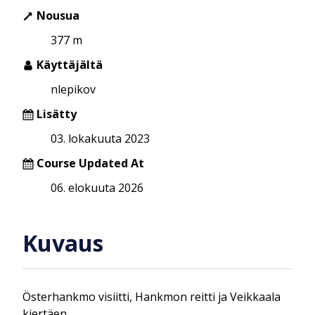
Nousua
377 m
Käyttäjältä
nlepikov
Lisätty
03. lokakuuta 2023
Course Updated At
06. elokuuta 2026
Kuvaus
Österhankmo visiitti, Hankmon reitti ja Veikkaala
kiertäen.