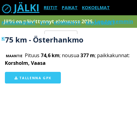
JÄLKI
REITIT
PAIKAT
KOKOELMAT
Jälki on päivittynnyt elokuussa 2026.
Lue tarkemmin
PAIKKAKUNNAT
ETSI
KOMMENTIT
RAJOITUKSET
75 km - Österhankmo
KIRJAUDU SISÄÄN
Menu
Pituus
74,6 km
; nousua
377 m
; paikkakunnat:
MAANTIE
Korsholm, Vaasa
TALLENNA GPX