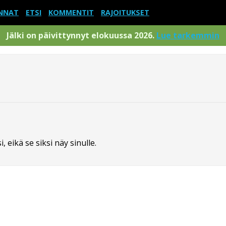
NNAT
ETSI
KOMMENTIT
RAJOITUKSET
Jälki on päivittynnyt elokuussa 2026.
Lue tarkemmin
 eikä se siksi näy sinulle.