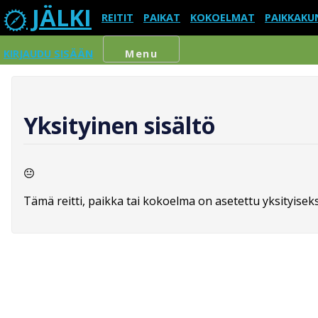
JÄLKI
REITIT
PAIKAT
KOKOELMAT
PAIKKAKU
KIRJAUDU SISÄÄN
Menu
Yksityinen sisältö
Tämä reitti, paikka tai kokoelma on asetettu yksityiseksi,