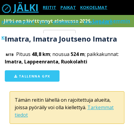
JÄLKI
REITIT
PAIKAT
KOKOELMAT
Jälki on päivittynnyt elokuussa 2026.
Lue tarkemmin
PAIKKAKUNNAT
ETSI
KOMMENTIT
RAJOITUKSET
Imatra, Imatra Joutseno Imatra
KIRJAUDU SISÄÄN
Menu
Pituus
48,8 km
; nousua
524 m
; paikkakunnat:
MTB
Imatra, Lappeenranta, Ruokolahti
TALLENNA GPX
Tämän reitin lähellä on rajoitettuja alueita,
joissa pyöräily voi olla kiellettyä.
Tarkemmat
tiedot