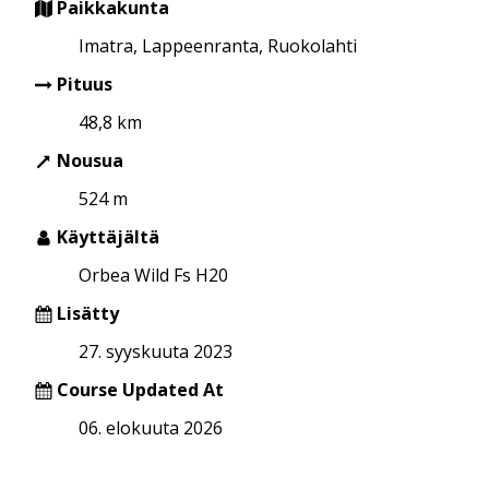
Paikkakunta
Imatra, Lappeenranta, Ruokolahti
Pituus
48,8 km
Nousua
524 m
Käyttäjältä
Orbea Wild Fs H20
Lisätty
27. syyskuuta 2023
Course Updated At
06. elokuuta 2026