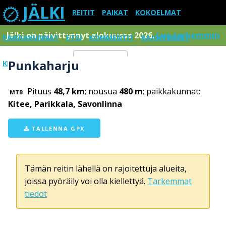
JÄLKI
REITIT
PAIKAT
KOKOELMAT
Jälki on päivittynnyt elokuussa 2026.
Lue tarkemmin
PAIKKAKUNNAT
ETSI
KOMMENTIT
RAJOITUKSET
Punkaharju
KIRJAUDU SISÄÄN
Menu
Pituus
48,7 km
; nousua
480 m
; paikkakunnat:
MTB
Kitee, Parikkala, Savonlinna
TALLENNA GPX
Tämän reitin lähellä on rajoitettuja alueita,
joissa pyöräily voi olla kiellettyä.
Tarkemmat
tiedot