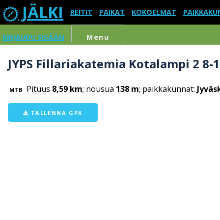
JÄLKI
REITIT
PAIKAT
KOKOELMAT
PAIKKAKU
KIRJAUDU SISÄÄN
Menu
JYPS Fillariakatemia Kotalampi 2 8-
Pituus
8,59 km
; nousua
138 m
; paikkakunnat:
Jyväs
MTB
TALLENNA GPX