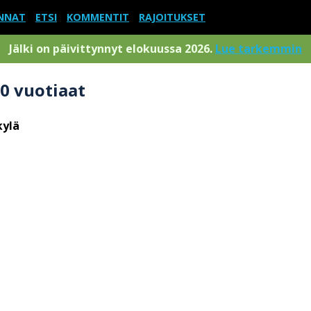
NNAT
ETSI
KOMMENTIT
RAJOITUKSET
Jälki on päivittynnyt elokuussa 2026.
Lue tarkemmin
10 vuotiaat
kylä