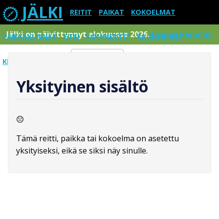
JÄLKI
REITIT
PAIKAT
KOKOELMAT
Jälki on päivittynnyt elokuussa 2026.
Lue tarkemmin
PAIKKAKUNNAT
ETSI
KOMMENTIT
RAJOITUKSET
KIRJAUDU SISÄÄN
Menu
Yksityinen sisältö
Tämä reitti, paikka tai kokoelma on asetettu
yksityiseksi, eikä se siksi näy sinulle.