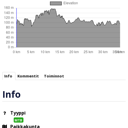
Info
Kommentit
Toiminnot
Info
Tyyppi
MTB
Paikkakunta