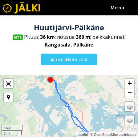
JÄLKI
Menu
Huutijärvi-Pälkäne
Pituus
36 km
; nousua
360 m
; paikkakunnat:
MTB
Kangasala, Pälkäne
TALLENNA GPX
+
−
5 km
3 mi
Leaflet
| ©
OpenStreetMap
contributors