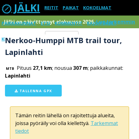
JÄLKI
REITIT
PAIKAT
KOKOELMAT
Jälki on päivittynnyt elokuussa 2026.
Lue tarkemmin
PAIKKAKUNNAT
ETSI
KOMMENTIT
RAJOITUKSET
Nerkoo-Humppi MTB trail tour,
KIRJAUDU SISÄÄN
Menu
Lapinlahti
Pituus
27,1 km
; nousua
307 m
; paikkakunnat:
MTB
Lapinlahti
TALLENNA GPX
Tämän reitin lähellä on rajoitettuja alueita,
joissa pyöräily voi olla kiellettyä.
Tarkemmat
tiedot