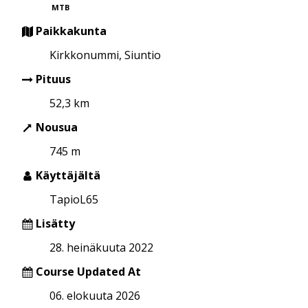
MTB
Paikkakunta
Kirkkonummi, Siuntio
Pituus
52,3 km
Nousua
745 m
Käyttäjältä
TapioL65
Lisätty
28. heinäkuuta 2022
Course Updated At
06. elokuuta 2026