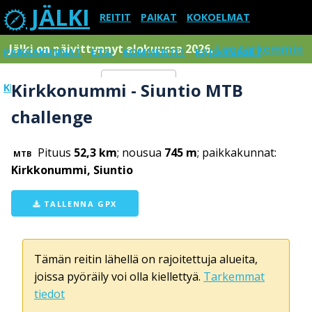
JÄLKI
REITIT
PAIKAT
KOKOELMAT
Jälki on päivittynnyt elokuussa 2026.
Lue tarkemmin
PAIKKAKUNNAT
ETSI
KOMMENTIT
RAJOITUKSET
Kirkkonummi - Siuntio MTB
KIRJAUDU SISÄÄN
Menu
challenge
Pituus
52,3 km
; nousua
745 m
; paikkakunnat:
MTB
Kirkkonummi, Siuntio
TALLENNA GPX
Tämän reitin lähellä on rajoitettuja alueita,
joissa pyöräily voi olla kiellettyä.
Tarkemmat
tiedot