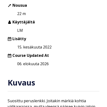
Nousua
22 m
Käyttäjältä
LM
Lisätty
15. kesäkuuta 2022
Course Updated At
06. elokuuta 2026
Kuvaus
Suosittu peruslenkki. Joitakin märkiä kohtia
välikaarrossa, mutta yleensä pääsee kuivin jaloin.