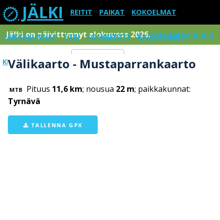
JÄLKI
REITIT
PAIKAT
KOKOELMAT
Jälki on päivittynnyt elokuussa 2026.
Lue tarkemmin
PAIKKAKUNNAT
ETSI
KOMMENTIT
RAJOITUKSET
Välikaarto - Mustaparrankaarto
KIRJAUDU SISÄÄN
Menu
Pituus
11,6 km
; nousua
22 m
; paikkakunnat:
MTB
Tyrnävä
TALLENNA GPX