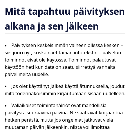
Mitä tapahtuu päivityksen
aikana ja sen jälkeen
Päivityksen keskeisimmän vaiheen ollessa kesken –
siis juuri nyt, koska näet tämän infotekstin – palvelun
toiminnot eivät ole käytössä. Toiminnot palautuvat
käyttöön heti kun data on saatu siirrettyä vanhalta
palvelimelta uudelle.
Jos olet käyttänyt Jälkeä käyttäjätunnuksella, joudut
mitä todennäköisimmin kirjautumaan sisään uudelleen.
Väliaikaiset toimintahäiriöt ovat mahdollisia
päivitystä seuraavina päivinä. Ne saattavat korjaantua
hetken perästä, mutta jos ongelmat jatkuvat vielä
muutaman päivän jälkeenkin, niistä voi ilmoittaa