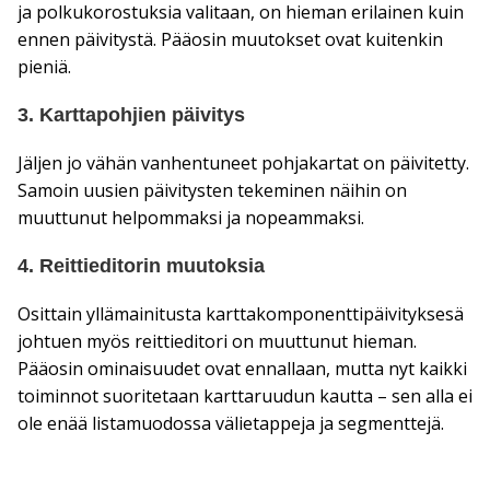
ja polkukorostuksia valitaan, on hieman erilainen kuin
ennen päivitystä. Pääosin muutokset ovat kuitenkin
pieniä.
3. Karttapohjien päivitys
Jäljen jo vähän vanhentuneet pohjakartat on päivitetty.
Samoin uusien päivitysten tekeminen näihin on
muuttunut helpommaksi ja nopeammaksi.
4. Reittieditorin muutoksia
Osittain yllämainitusta karttakomponenttipäivityksesä
johtuen myös reittieditori on muuttunut hieman.
Pääosin ominaisuudet ovat ennallaan, mutta nyt kaikki
toiminnot suoritetaan karttaruudun kautta – sen alla ei
ole enää listamuodossa välietappeja ja segmenttejä.