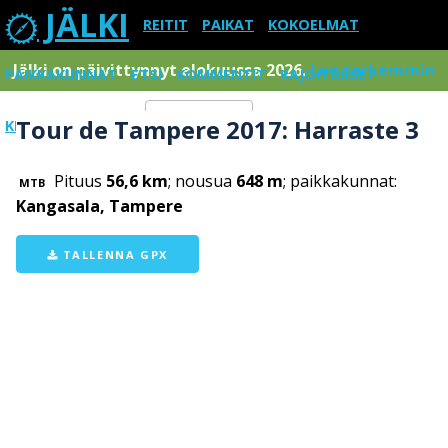
JÄLKI
REITIT
PAIKAT
KOKOELMAT
Jälki on päivittynnyt elokuussa 2026.
Lue tarkemmin
PAIKKAKUNNAT
ETSI
KOMMENTIT
RAJOITUKSET
Tour de Tampere 2017: Harraste 3
KIRJAUDU SISÄÄN
Menu
Pituus
56,6 km
; nousua
648 m
; paikkakunnat:
MTB
Kangasala, Tampere
TALLENNA GPX