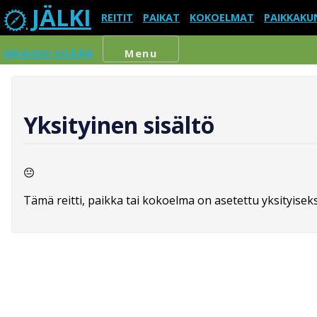
JÄLKI
REITIT
PAIKAT
KOKOELMAT
PAIKKAKU
KIRJAUDU SISÄÄN
Menu
Yksityinen sisältö
Tämä reitti, paikka tai kokoelma on asetettu yksityiseksi,