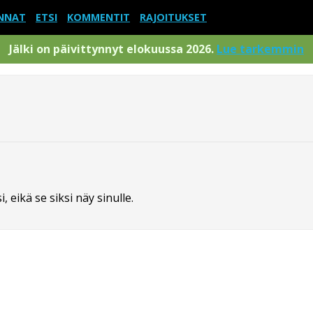
NNAT
ETSI
KOMMENTIT
RAJOITUKSET
Jälki on päivittynnyt elokuussa 2026.
Lue tarkemmin
 eikä se siksi näy sinulle.