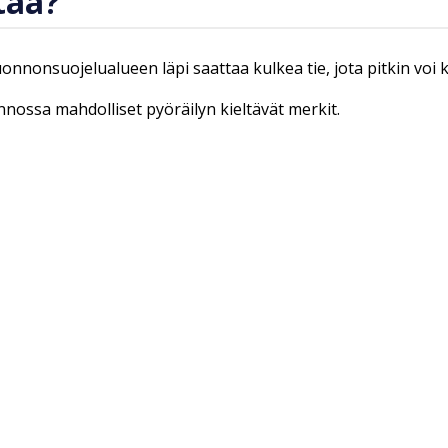
taa?
luonnonsuojelualueen läpi saattaa kulkea tie, jota pitkin voi
onnossa mahdolliset pyöräilyn kieltävät merkit.