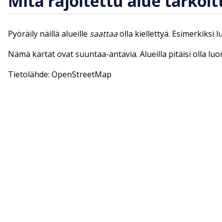
Mitä rajoitettu alue tarkoit
Pyöräily näillä alueille
saattaa
olla kiellettyä. Esimerkiksi 
Nämä kartat ovat suuntaa-antavia. Alueilla pitäisi olla lu
Tietolähde: OpenStreetMap