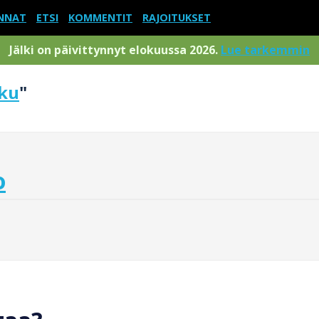
NNAT
ETSI
KOMMENTIT
RAJOITUKSET
Jälki on päivittynnyt elokuussa 2026.
Lue tarkemmin
lku
"
o