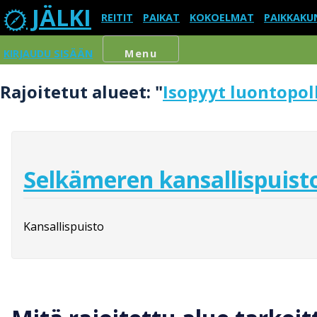
JÄLKI
REITIT
PAIKAT
KOKOELMAT
PAIKKAKU
KIRJAUDU SISÄÄN
Menu
Rajoitetut alueet: "
Isopyyt luontopo
Selkämeren kansallispuist
Kansallispuisto