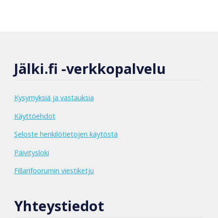
Jälki.fi -verkkopalvelu
Kysymyksiä ja vastauksia
Käyttöehdot
Seloste henkilötietojen käytöstä
Päivitysloki
Fillarifoorumin viestiketju
Yhteystiedot