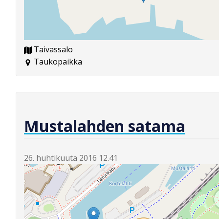
Taivassalo
Taukopaikka
Mustalahden satama
26. huhtikuuta 2016 12.41