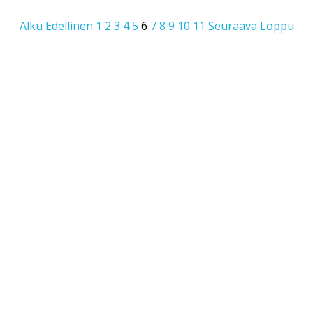
Alku
Edellinen
1
2
3
4
5
6
7
8
9
10
11
Seuraava
Loppu