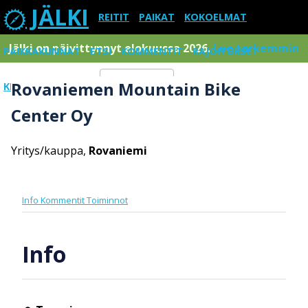
JÄLKI
REITIT
PAIKAT
KOKOELMAT
Jälki on päivittynnyt elokuussa 2026.
Lue tarkemmin
PAIKKAKUNNAT
ETSI
KOMMENTIT
RAJOITUKSET
Rovaniemen Mountain Bike
KIRJAUDU SISÄÄN
Menu
Center Oy
Yritys/kauppa,
Rovaniemi
Info
Kommentit
Toiminnot
Info