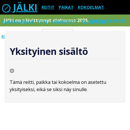
JÄLKI
REITIT
PAIKAT
KOKOELMAT
Jälki on päivittynnyt elokuussa 2026.
Lue tarkemmin
PAIKKAKUNNAT
ETSI
KOMMENTIT
RAJOITUKSET
KIRJAUDU SISÄÄN
Menu
Yksityinen sisältö
Tämä reitti, paikka tai kokoelma on asetettu
yksityiseksi, eikä se siksi näy sinulle.