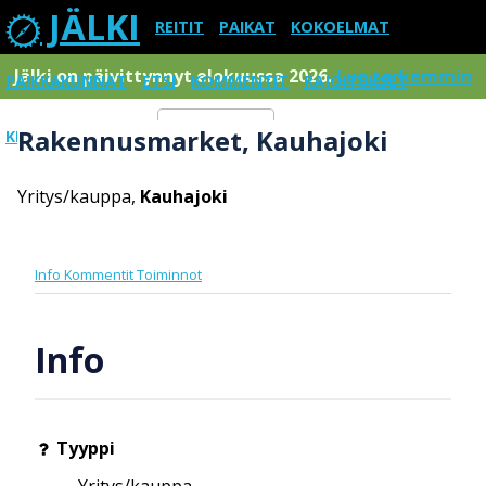
JÄLKI
REITIT
PAIKAT
KOKOELMAT
Jälki on päivittynnyt elokuussa 2026.
Lue tarkemmin
PAIKKAKUNNAT
ETSI
KOMMENTIT
RAJOITUKSET
Rakennusmarket, Kauhajoki
KIRJAUDU SISÄÄN
Menu
Yritys/kauppa,
Kauhajoki
Info
Kommentit
Toiminnot
Info
Tyyppi
Yritys/kauppa