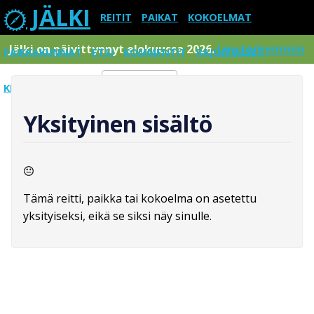
JÄLKI
REITIT
PAIKAT
KOKOELMAT
Jälki on päivittynnyt elokuussa 2026.
Lue tarkemmin
PAIKKAKUNNAT
ETSI
KOMMENTIT
RAJOITUKSET
KIRJAUDU SISÄÄN
Menu
Yksityinen sisältö
Tämä reitti, paikka tai kokoelma on asetettu
yksityiseksi, eikä se siksi näy sinulle.