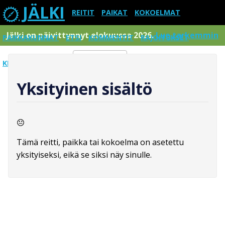
JÄLKI
REITIT
PAIKAT
KOKOELMAT
Jälki on päivittynnyt elokuussa 2026.
Lue tarkemmin
PAIKKAKUNNAT
ETSI
KOMMENTIT
RAJOITUKSET
KIRJAUDU SISÄÄN
Menu
Yksityinen sisältö
Tämä reitti, paikka tai kokoelma on asetettu
yksityiseksi, eikä se siksi näy sinulle.