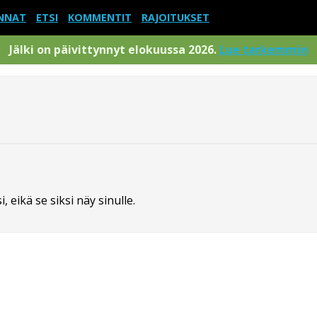
NNAT
ETSI
KOMMENTIT
RAJOITUKSET
Jälki on päivittynnyt elokuussa 2026.
Lue tarkemmin
 eikä se siksi näy sinulle.