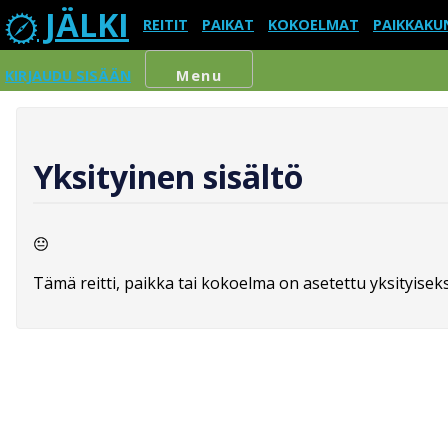
JÄLKI
REITIT
PAIKAT
KOKOELMAT
PAIKKAKU
KIRJAUDU SISÄÄN
Menu
Yksityinen sisältö
Tämä reitti, paikka tai kokoelma on asetettu yksityiseksi,