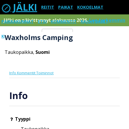
JÄLKI
REITIT
PAIKAT
KOKOELMAT
Jälki on päivittynnyt elokuussa 2026.
Lue tarkemmin
PAIKKAKUNNAT
ETSI
KOMMENTIT
RAJOITUKSET
Waxholms Camping
KIRJAUDU SISÄÄN
Menu
Taukopaikka,
Suomi
Info
Kommentit
Toiminnot
Info
Tyyppi
Taukopaikka