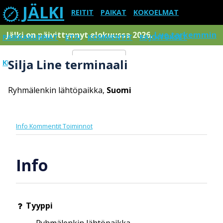
JÄLKI
REITIT
PAIKAT
KOKOELMAT
Jälki on päivittynnyt elokuussa 2026.
Lue tarkemmin
PAIKKAKUNNAT
ETSI
KOMMENTIT
RAJOITUKSET
Silja Line terminaali
KIRJAUDU SISÄÄN
Menu
Ryhmälenkin lähtöpaikka,
Suomi
Info
Kommentit
Toiminnot
Info
Tyyppi
Ryhmälenkin lähtöpaikka