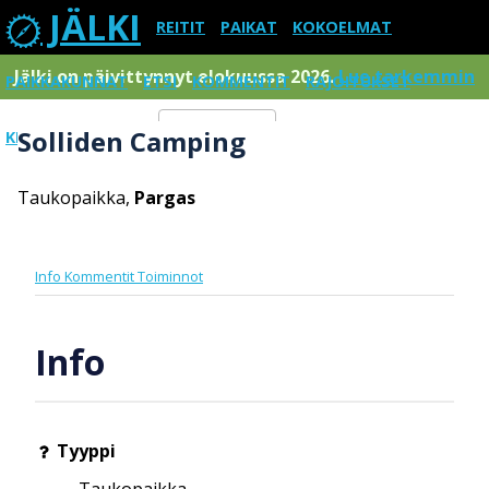
JÄLKI
REITIT
PAIKAT
KOKOELMAT
Jälki on päivittynnyt elokuussa 2026.
Lue tarkemmin
PAIKKAKUNNAT
ETSI
KOMMENTIT
RAJOITUKSET
Solliden Camping
KIRJAUDU SISÄÄN
Menu
Taukopaikka,
Pargas
Info
Kommentit
Toiminnot
Info
Tyyppi
Taukopaikka