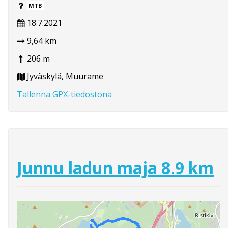
MTB
18.7.2021
9,64 km
206 m
Jyväskylä, Muurame
Tallenna GPX-tiedostona
Junnu ladun maja 8.9 km