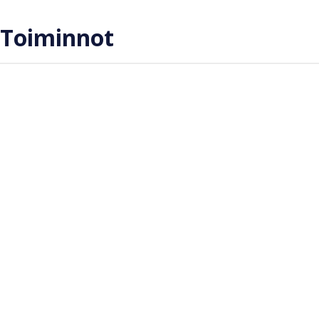
Toiminnot