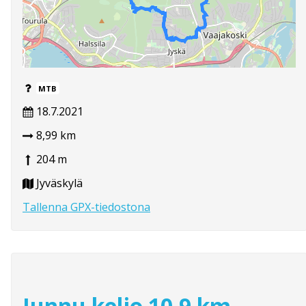
MTB
18.7.2021
8,99 km
204 m
Jyväskylä
Tallenna GPX-tiedostona
Junnu keljo 10.9 km