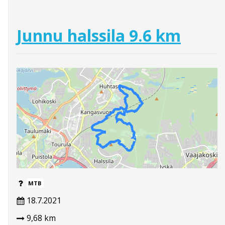
Junnu halssila 9.6 km
MTB
18.7.2021
9,68 km