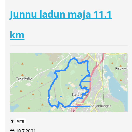
Junnu ladun maja 11.1
km
MTB
18.7.2021