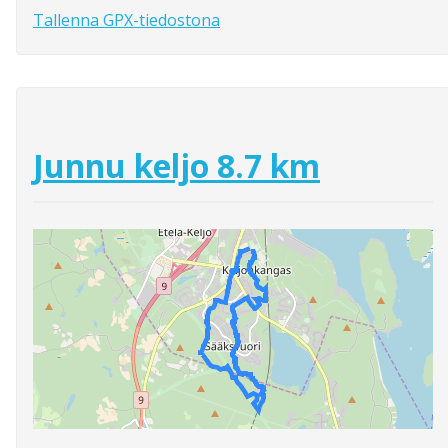
Tallenna GPX-tiedostona
Junnu keljo 8.7 km