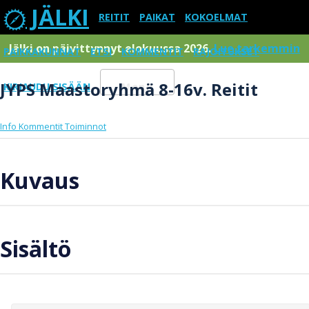
JÄLKI
REITIT
PAIKAT
KOKOELMAT
Jälki on päivittynnyt elokuussa 2026.
Lue tarkemmin
PAIKKAKUNNAT
ETSI
KOMMENTIT
RAJOITUKSET
JYPS Maastoryhmä 8-16v. Reitit
KIRJAUDU SISÄÄN
Menu
Info
Kommentit
Toiminnot
Kuvaus
Sisältö