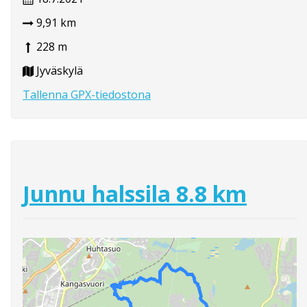
9,91 km
228 m
Jyväskylä
Tallenna GPX-tiedostona
Junnu halssila 8.8 km