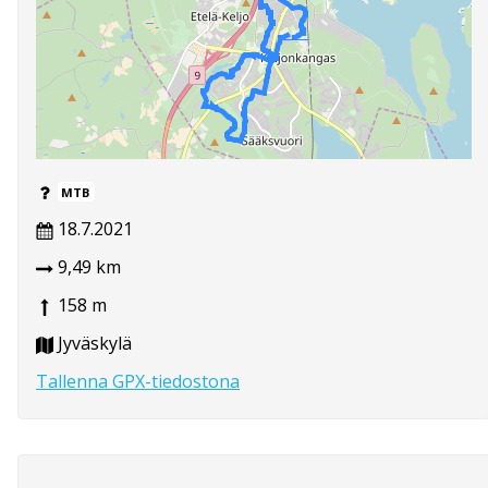
MTB
18.7.2021
9,49 km
158 m
Jyväskylä
Tallenna GPX-tiedostona