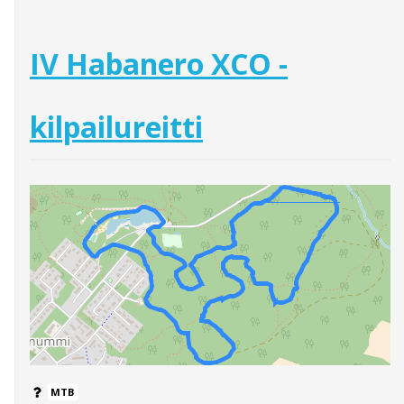
IV Habanero XCO -
kilpailureitti
MTB