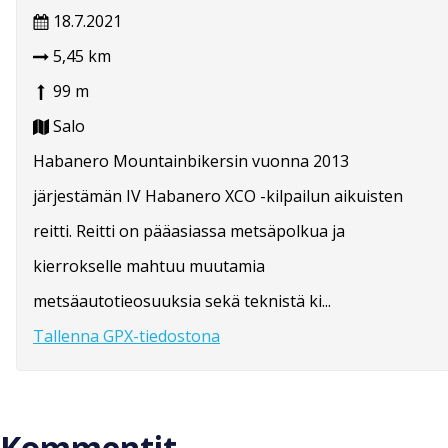
18.7.2021
5,45 km
99 m
Salo
Habanero Mountainbikersin vuonna 2013
järjestämän IV Habanero XCO -kilpailun aikuisten
reitti. Reitti on pääasiassa metsäpolkua ja
kierrokselle mahtuu muutamia
metsäautotieosuuksia sekä teknistä ki...
Tallenna GPX-tiedostona
Kommentit