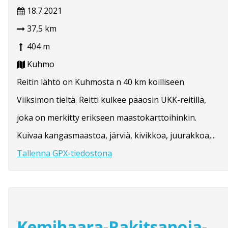
18.7.2021
37,5 km
404 m
Kuhmo
Reitin lähtö on Kuhmosta n 40 km koilliseen
Viiksimon tieltä. Reitti kulkee pääosin UKK-reitillä,
joka on merkitty erikseen maastokarttoihinkin.
Kuivaa kangasmaastoa, järviä, kivikkoa, juurakkoa,...
Tallenna GPX-tiedostona
Kemihaara-Rakitsanoja-