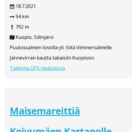
18.7.2021
94 km
792 m
Kuopio, Siilinjärvi
Puutossalmen lossilla yli. Siitä Vehmersalmelle.
Jännevirran kautta takaisiin Kuopioon.
Tallenna GPX-tiedostona
Maisemareittiä
Koivumäen Kartanolle