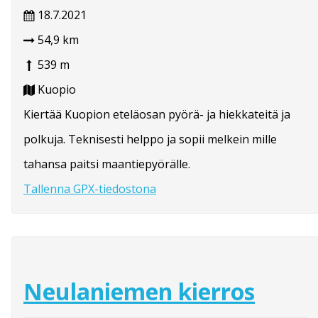
18.7.2021
54,9 km
539 m
Kuopio
Kiertää Kuopion eteläosan pyörä- ja hiekkateitä ja
polkuja. Teknisesti helppo ja sopii melkein mille
tahansa paitsi maantiepyörälle.
Tallenna GPX-tiedostona
Neulaniemen kierros