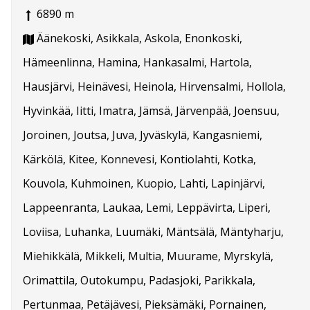
6890 m
Äänekoski, Asikkala, Askola, Enonkoski,
Hämeenlinna, Hamina, Hankasalmi, Hartola,
Hausjärvi, Heinävesi, Heinola, Hirvensalmi, Hollola,
Hyvinkää, Iitti, Imatra, Jämsä, Järvenpää, Joensuu,
Joroinen, Joutsa, Juva, Jyväskylä, Kangasniemi,
Kärkölä, Kitee, Konnevesi, Kontiolahti, Kotka,
Kouvola, Kuhmoinen, Kuopio, Lahti, Lapinjärvi,
Lappeenranta, Laukaa, Lemi, Leppävirta, Liperi,
Loviisa, Luhanka, Luumäki, Mäntsälä, Mäntyharju,
Miehikkälä, Mikkeli, Multia, Muurame, Myrskylä,
Orimattila, Outokumpu, Padasjoki, Parikkala,
Pertunmaa, Petäjävesi, Pieksämäki, Pornainen,