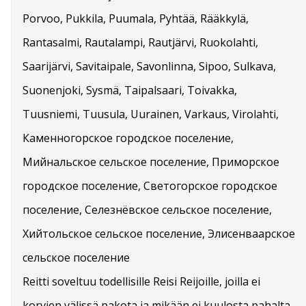
Porvoo, Pukkila, Puumala, Pyhtää, Rääkkylä,
Rantasalmi, Rautalampi, Rautjärvi, Ruokolahti,
Saarijärvi, Savitaipale, Savonlinna, Sipoo, Sulkava,
Suonenjoki, Sysmä, Taipalsaari, Toivakka,
Tuusniemi, Tuusula, Uurainen, Varkaus, Virolahti,
Каменногорское городское поселение,
Мийнальское сельское поселение, Приморское
городское поселение, Светогорское городское
поселение, Селезнёвское сельское поселение,
Хийтольское сельское поселение, Элисенваарское
сельское поселение
Reitti soveltuu todellisille Reisi Reijoille, joilla ei
korvien välissä pakota ja mikään ei kuulosta pahalta.