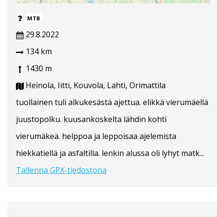
MTB
29.8.2022
134 km
1430 m
Heinola, Iitti, Kouvola, Lahti, Orimattila
tuollainen tuli alkukesästä ajettua. elikkä vierumäellä
juustopolku. kuusankoskelta lähdin kohti
vierumäkeä. helppoa ja leppoisaa ajelemista
hiekkatiellä ja asfaltilla. lenkin alussa oli lyhyt matk...
Tallenna GPX-tiedostona